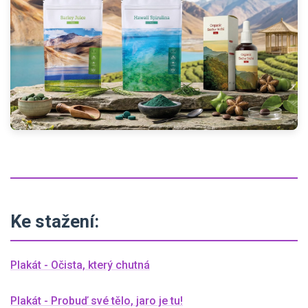
Ke stažení:
Plakát - Očista, který chutná
Plakát - Probuď své tělo, jaro je tu!